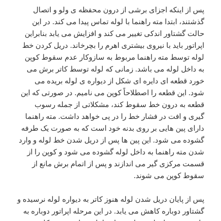
پس از اینکه اجزای برشی از درون محفظه ی ولو و اتصال
گذشتند، ابتدا مته راهنما با لوله تماس پیدا می کند. در این
حالت گشتاور اندکی تغییر می کند و افزایش می یابد بنابراین
اپراتور باید با نیروی بیشتری اهرم را بچرخاند. دریل کردن خط
لوله توسط مته راهنما مربوط به سازوکار عدم سقوط کوپن
به داخل لوله می باشد. زمانی که لوله توسط کاتر برش می
خورد قطعه ای دایره ای شکل از دیواره ی لوله بریده می
شود. این قطعه را اصطلاحاً کوپن می نامیم. در صورتی که این
قطعه به درون خط سقوط کند، مشکلاتی از جمله رسوب
گیری و افت در فشار خط را در پی خواهد داشت. مته راهنما
دارای پین هایی بر روی بدنه خود است که به صورت یک طرفه
گشوده می شود. این پین ها پس از دریل شدن خط لوله و وارد
شدن مته راهنما به داخل لوله گشوده می شود و کوپن را از
قسمت مرکزی گیر می اندازند و پس از اتمام برش مانع از
سقوط کوپن می شوند.
پس از پایان دریل شدن لوله هنوز کاتر به دیواره لوله نرسیده و
گشتاور دوباره کاهش می یابد. در این مرحله اپراتور دوباره به