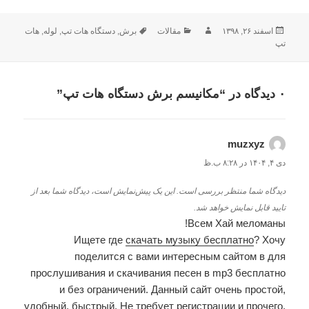
ارسال
اسفند ۲۶, ۱۳۹۸
نویسنده
مقالات
دسته‌ها
برش
,
برچسب‌ها
دستگاه هات تپ
,
لوله
,
هات
تپ
شده
در
۰ دیدگاه در “مکانیسم برش دستگاه هات تپ”
muzxyz
گفت:
دی ۴, ۱۴۰۴ در ۸:۲۸ ب.ظ
دیدگاه شما منتظر بررسی است. این یک پیش‌نمایش است، دیدگاه شما بعد از
تایید قابل نمایش خواهد شد.
Всем Хай меломаны!
Ищете где
скачать музыку бесплатно
? Хочу
поделится с вами интересным сайтом в для
прослушивания и скачивания песен в mp3 бесплатно
и без ограничений. Данный сайт очень простой,
удобный, быстрый. Не требует регистрации и прочего.