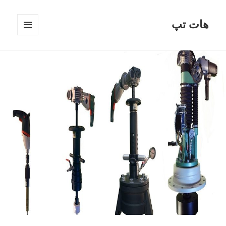
هات تپ
فهرست
و
ابزارک‌ها