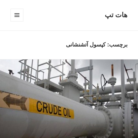
هات تپ
فهرست
و
ابزارک‌ها
برچسب: کپسول آتشنشانی