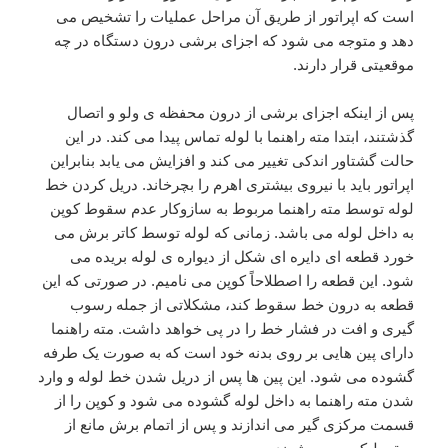
است که اپراتور از طریق آن مراحل عملیات را تشخیص می
دهد و متوجه می شود که اجزای برشی درون دستگاه در چه
موقعیتی قرار دارند.
پس از اینکه اجزای برشی از درون محفظه ی ولو و اتصال
گذشتند، ابتدا مته راهنما با لوله تماس پیدا می کند. در این
حالت گشتاور اندکی تغییر می کند و افزایش می یابد بنابراین
اپراتور باید با نیروی بیشتری اهرم را بچرخاند. دریل کردن خط
لوله توسط مته راهنما مربوط به سازوکار عدم سقوط کوپن
به داخل لوله می باشد. زمانی که لوله توسط کاتر برش می
خورد قطعه ای دایره ای شکل از دیواره ی لوله بریده می
شود. این قطعه را اصطلاحاً کوپن می نامیم. در صورتی که این
قطعه به درون خط سقوط کند، مشکلاتی از جمله رسوب
گیری و افت در فشار خط را در پی خواهد داشت. مته راهنما
دارای پین هایی بر روی بدنه خود است که به صورت یک طرفه
گشوده می شود. این پین ها پس از دریل شدن خط لوله و وارد
شدن مته راهنما به داخل لوله گشوده می شود و کوپن را از
قسمت مرکزی گیر می اندازند و پس از اتمام برش مانع از