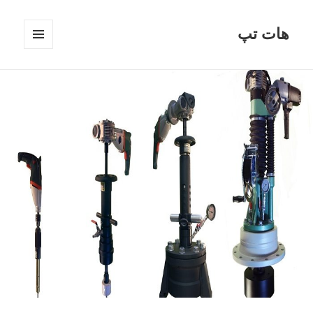
هات تپ
فهرست
و
ابزارک‌ها