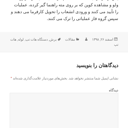
ولو و مشاهده کوپن که بر روی مته راهنما گیر کرده، عملیات
را تأیید می کنند و ورودی انشعاب را تحویل کارفرما می دهند و
سپس گروه فاز عملیاتی را ترک می کنند.
ارسال
اسفند ۲۶, ۱۳۹۸
نویسنده
مقالات
دسته‌ها
برش
,
برچسب‌ها
دستگاه هات تپ
,
لوله
,
هات
تپ
شده
در
دیدگاهتان را بنویسید
نشانی ایمیل شما منتشر نخواهد شد.
بخش‌های موردنیاز علامت‌گذاری شده‌اند
*
دیدگاه