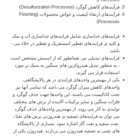
فرآیندهای کاهش گوگرد (Desulfurization Processes)
فرآیندهای ارتقاء کیفیت و خواص محصولات (Finishing
Processes)
فرایندهای جداسازی شامل فرایندهای جداسازی آب و نمک
و کلیه ­ی فرایندهای تقطیر اتمسفریک و تقطیر در خلاء می ­
باشد.
فرایندهای تبدیلی نیز، همان­طور که از اسمش مشخص است
، به منظور تبدیل هیدروکربن ­های سنگین به سبک ­تر مورد
استفاده قرار می­ گیرند.
یکی از مهمترین واحد­های فرایندی در هر پالایشگاهی،
واحدهای کاهش میزان گوگرد می­ باشد که تمامی آنها نیز
تحت کاتالیست می­ باشند. این واحدها جهت حذف گوگرد و
فلزات سنگین و سایر ترکیبات آلاینده از برش ­های مختلف
تولیدی به کار می­ روند. از مهمترین واحدهای حذف گوگرد
می­ توان به فرایندهای تصفیه ی هیدروژنی برش ­های نفتا ،
نفت سفید و نفت گاز اشاره نمود. بسیاری از پالایشگاه
های نفتی به تصفیه هیدروژن می پردازند. هیدروژن یکی از