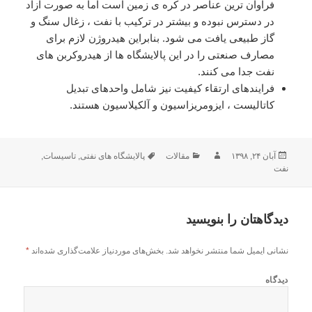
فراوان ترین عناصر در کره ی زمین است اما به صورت آزاد
در دسترس نبوده و بیشتر در ترکیب با نفت ، زغال سنگ و
گاز طبیعی یافت می شود. بنابراین هیدروژن لازم برای
مصارف صنعتی را در این پالایشگاه ها از هیدروکربن های
نفت جدا می کنند.
فرایندهای ارتقاء کیفیت نیز شامل واحدهای تبدیل
کاتالیست ، ایزومریزاسیون و آلکیلاسیون هستند.
آبان ۲۴, ۱۳۹۸
ارسال
نویسنده
مقالات
دسته‌ها
برچسب‌ها
پالایشگاه های نفتی
,
تاسیسات
,
نفت
شده
در
دیدگاهتان را بنویسید
نشانی ایمیل شما منتشر نخواهد شد.
بخش‌های موردنیاز علامت‌گذاری شده‌اند
*
دیدگاه