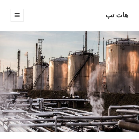
هات تپ
فهرست
و
ابزارک‌ها