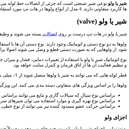
شیر یا ولو
نوعی شیر صنعتی است که جزئی از اتصالات خط لوله می باشد
ها کاربرد متفاوتی دارند. 4 مدل از انواع ولوها در هات تپ مورد استفاده قرار می گیرند که در این نوشته به معرفی آن ها خواهیم پرداخت.
شیر یا ولو (valve)
شیر یا ولو
در هات تپ درست بر روی
اتصالات
بسته می شوند و وظیفه
ولوها به دو نوع دستی و اتوماتیک وجود دارند. نوع دستی آن ها با استفا
شود. از ولوهایی که به صورت دستی قطع و وصل می شوند اصولا برای برقراری جریان
نوع اتوماتیک شیر یا ولو با استفاده از تغییرات دمایی، فشار و میزان
و تنظیم فعالیت آن ها از اتاق فرمان و کنترل سایت خواهد بود.
قطر لوله هایی که می توانند به شیر یا ولوها متصل شوند از 1/. میلی متر تا 60 سانتی متر متغیر است. قطر برخی ولوهایی که در موارد ویژه و خاص به کار می روند می تواند به 5 متر هم برسد.
ولوها را بر اساس ویژگی های متفاوتی دسته بندی می کنند. این ویژگی
براساس نوع سیال که سیالات گازی و مایع می توانند براساس 
براساس نوع بهره گیری و موارد استفاده می توان شیرهای 
براساس حرکت عضو مسدود کننده نیز می توانند از نوع خطی، ا
اجزای ولو
بدنه: تمامی اجزای
شیر یا ولو
را درون خود جای می دهد و معمولاً جنسی 